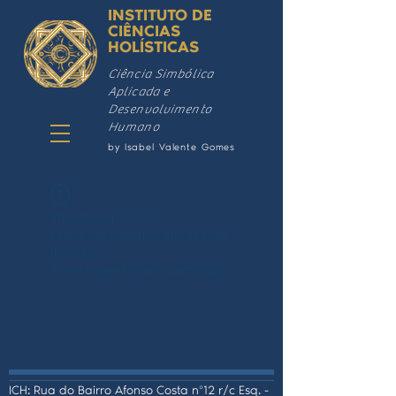
INSTITUTO DE
CIÊNCIAS
HOLÍSTICAS
Ciência Simbólica
Aplicada e
Desenvolvimento
Humano
by Isabel Valente Gomes
Widget Didn’t Load
Check your internet and refresh
this page.
If that doesn’t work, contact us.
ICH: Rua do Bairro Afonso Costa nº12 r/c Esq. -