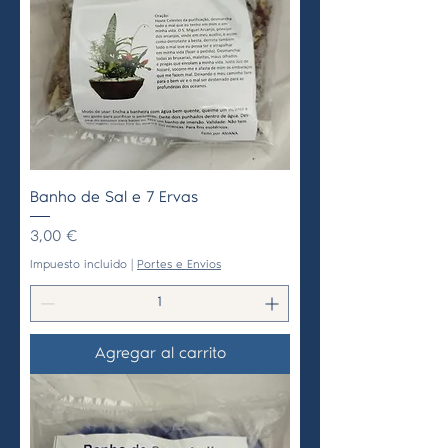
Banho de Sal e 7 Ervas
Precio
3,00 €
Impuesto incluido
|
Portes e Envios
Agregar al carrito