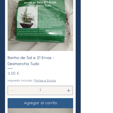
Banho de Sal e 21 Ervas -
Desmancha Tudo
Precio
3,00 €
Impuesto incluido
|
Portes e Envios
Agregar al carrito