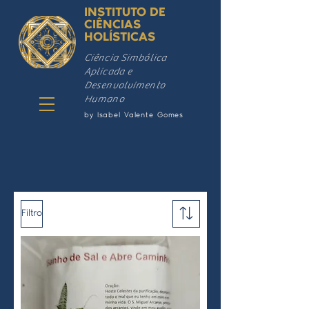
INSTITUTO DE
CIÊNCIAS
HOLÍSTICAS
Ciência Simbólica
Aplicada e
Desenvolvimento
Humano
by Isabel Valente Gomes
Filtro