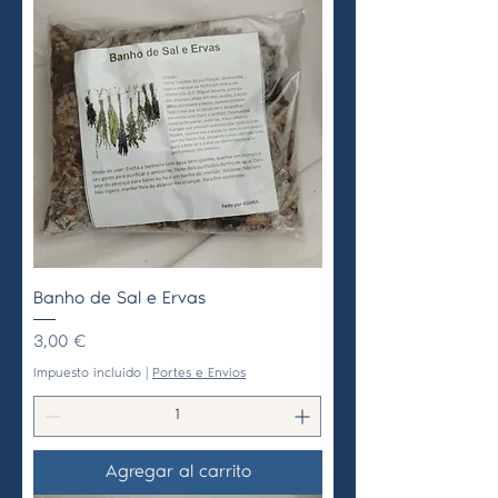
Banho de Sal e Ervas
Precio
3,00 €
Impuesto incluido
|
Portes e Envios
Agregar al carrito