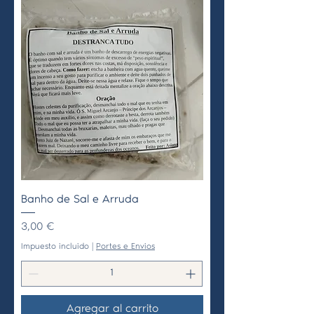
Banho de Sal e Arruda
Precio
3,00 €
Impuesto incluido
|
Portes e Envios
Agregar al carrito