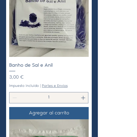
Banho de Sal e Anil
Precio
3,00 €
Impuesto incluido
|
Portes e Envios
Agregar al carrito