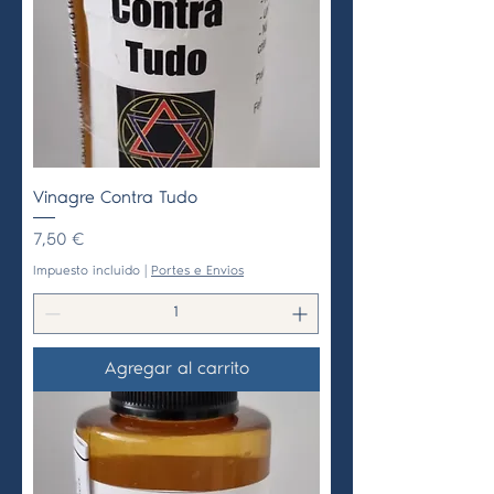
Vinagre Contra Tudo
Precio
7,50 €
Impuesto incluido
|
Portes e Envios
Agregar al carrito