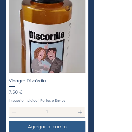
Vinagre Discórdia
Precio
7,50 €
Impuesto incluido
|
Portes e Envios
Agregar al carrito