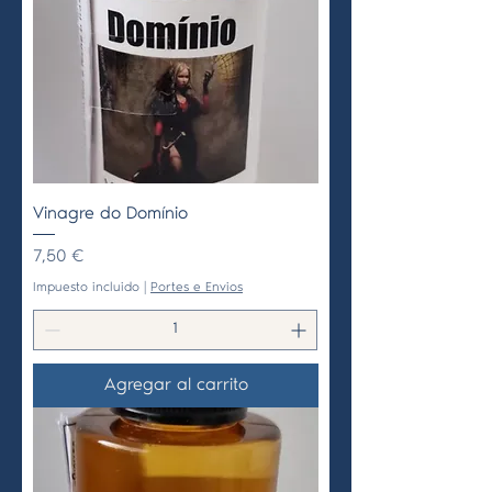
Vinagre do Domínio
Precio
7,50 €
Impuesto incluido
|
Portes e Envios
Agregar al carrito