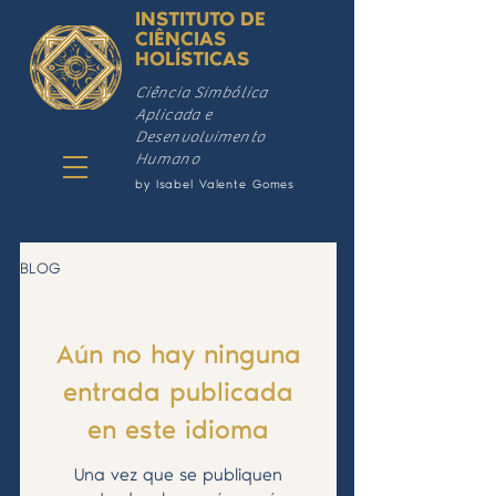
INSTITUTO DE
CIÊNCIAS
HOLÍSTICAS
Ciência Simbólica
Aplicada e
Desenvolvimento
Humano
by Isabel Valente Gomes
BLOG
Aún no hay ninguna
entrada publicada
en este idioma
Una vez que se publiquen