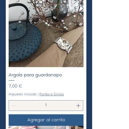
Argola para guardanapo
Precio
7,00 €
Impuesto incluido
|
Portes e Envios
Agregar al carrito