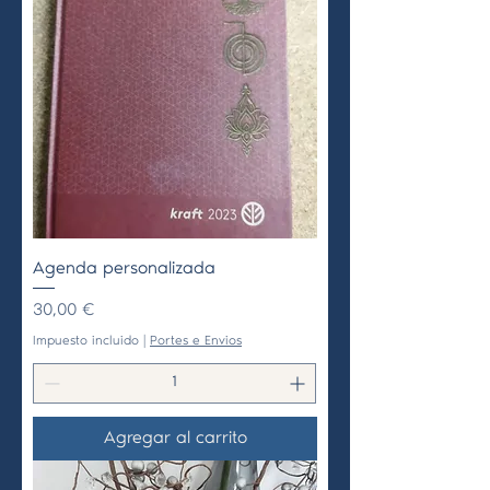
Agenda personalizada
Precio
30,00 €
Impuesto incluido
|
Portes e Envios
Agregar al carrito