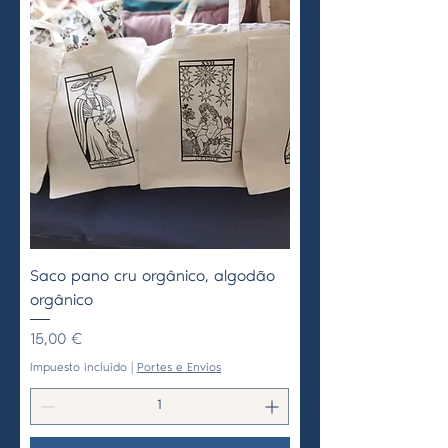
Saco pano cru orgânico, algodão
orgânico
Precio
15,00 €
Impuesto incluido
|
Portes e Envios