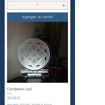
Agregar al carrito
Candeeiro Led
Precio
30,00 €
Impuesto incluido
|
Portes e Envios