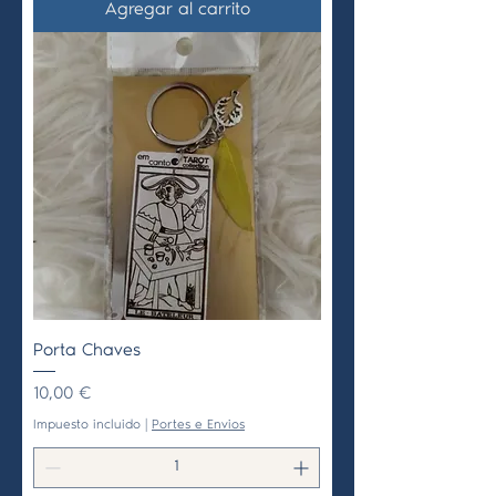
Agregar al carrito
Porta Chaves
Precio
10,00 €
Impuesto incluido
|
Portes e Envios