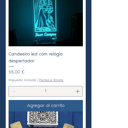
Candeeiro led com relógio
despertador
Precio
55,00 €
Impuesto incluido
|
Portes e Envios
Agregar al carrito