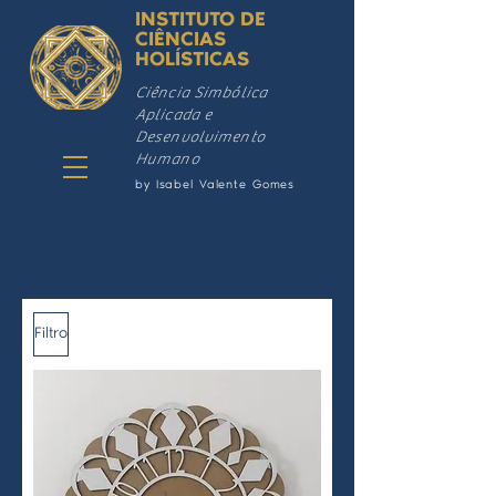
INSTITUTO DE
CIÊNCIAS
HOLÍSTICAS
Ciência Simbólica
Aplicada e
Desenvolvimento
Humano
by Isabel Valente Gomes
Filtro