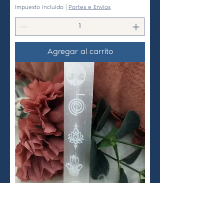
Impuesto incluido
|
Portes e Envios
Agregar al carrito
Bastão de selenite