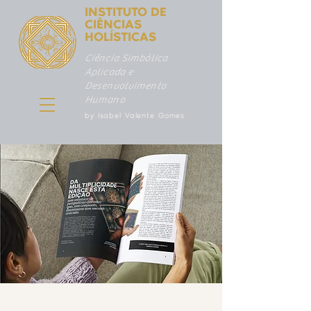
INSTITUTO DE
CIÊNCIAS
HOLÍSTICAS
Ciência Simbólica
Aplicada e
Desenvolvimento
Humano
by Isabel Valente Gomes