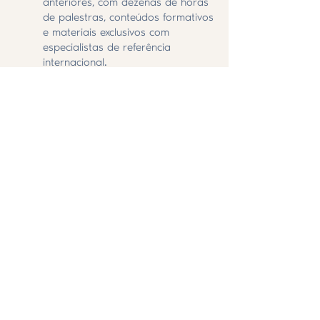
anteriores, com dezenas de horas
de palestras, conteúdos formativos
e materiais exclusivos com
especialistas de referência
internacional.
✨
Informação em primeira mão
Os detalhes do programa e os
nomes dos palestrantes serão
revelados gradualmente e serás
dos primeiros a saber.
🌿
Um ponto de encontro
memorável
Mais do que formação, o
congresso é um espaço de
reencontro, partilha e conexão. Um
ambiente único para conhecer
profissionais de diferentes países,
trocar experiências e viver o Tarot
em comunidade.
💫 Garante já o teu lugar ao melhor
preço e começa hoje esta jornada!