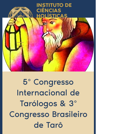
INSTITUTO DE
CIÊNCIAS
HOLÍSTICAS
Ciência Simbólica
Aplicada e
Desenvolvimento
Humano
by Isabel Valente Gomes
5º Congresso
Internacional de
Tarólogos & 3º
Congresso Brasileiro
de Tarô