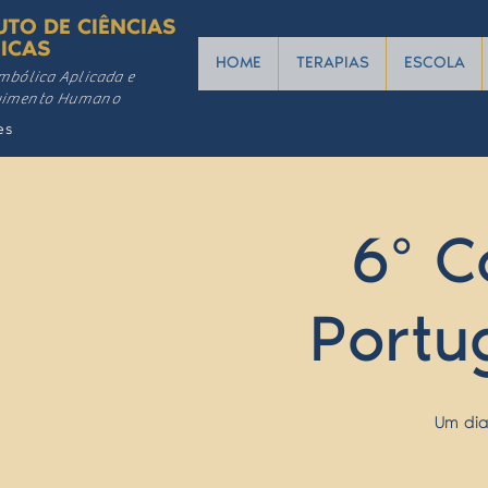
UTO DE CIÊNCIAS
ICAS
HOME
TERAPIAS
ESCOLA
mbólica Aplicada e
vimento Humano
es
6º C
Portu
Um dia