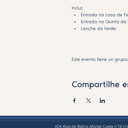
Inclui: 
Entrada na casa de F
Entrada na Quinta da 
Lanche da tarde;
Saiba Mais >
Este evento tiene un grupo.
Compartilhe e
ICH: Rua do Bairro Afonso Costa nº12 r/c