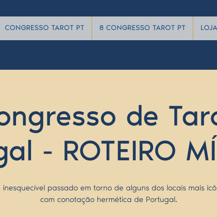
CONGRESSO TAROT PT
8 CONGRESSO TAROT PT
LOJ
ongresso de Tar
gal - ROTEIRO M
 inesquecível passado em torno de alguns dos locais mais icô
com conotação hermética de Portugal.