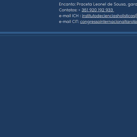
Encanto: Praceta Leonel de Sousa, gara
Contatos: +
351 920 192 933
e-mail ICH :
institutodecienciasholistic
e-mail CIT:
congressointernacionaltaro