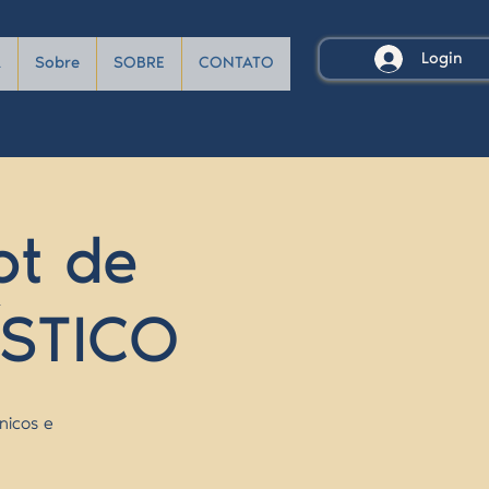
Login
A
Sobre
SOBRE
CONTATO
ot de
ÍSTICO
nicos e