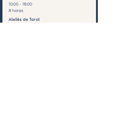
10:00 - 18:00
8 horas
Ateliês de Tarot
Ver todos
Compartilhe esse evento
ICH: Rua do Bairro Afonso Costa nº12 r/c Esq. -
2910 - 413
Setúbal
Encanto: Praceta Leonel de Sousa, garagem 3,
2910 - 414
Setúbal
Contatos: +
351 920 192 933
e-mail ICH :
institutodecienciasholisticas@gmail.com