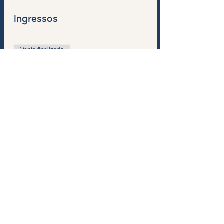
Ingressos
Venta finalizada
Tipo de entrada
Formação em BC-Petit
Lenomard
Leer más
Precio
200,00 €
+5,00 € de comisión de servicio de
entradas
Compartilhe esse evento