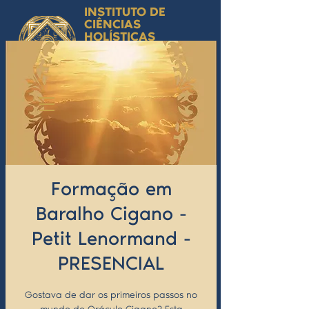
INSTITUTO DE
CIÊNCIAS
HOLÍSTICAS
Ciência Simbólica
Aplicada e
Desenvolvimento
Humano
by Isabel Valente Gomes
Formação em
Baralho Cigano -
Petit Lenormand -
PRESENCIAL
Gostava de dar os primeiros passos no