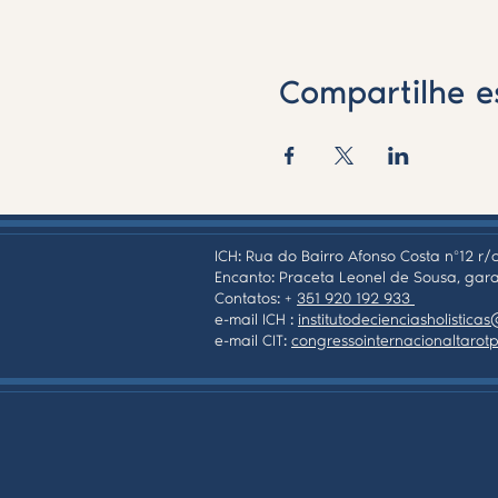
Compartilhe e
ICH: Rua do Bairro Afonso Costa nº12 r/c
Encanto: Praceta Leonel de Sousa, gara
Contatos: +
351 920 192 933
e-mail ICH :
institutodecienciasholistic
e-mail CIT:
congressointernacionaltaro