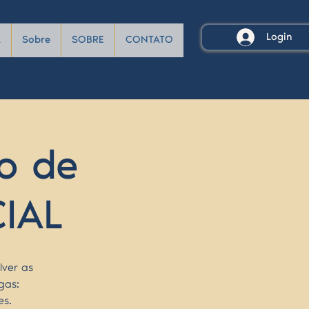
Login
A
Sobre
SOBRE
CONTATO
o de
CIAL
lver as
gas:
es.