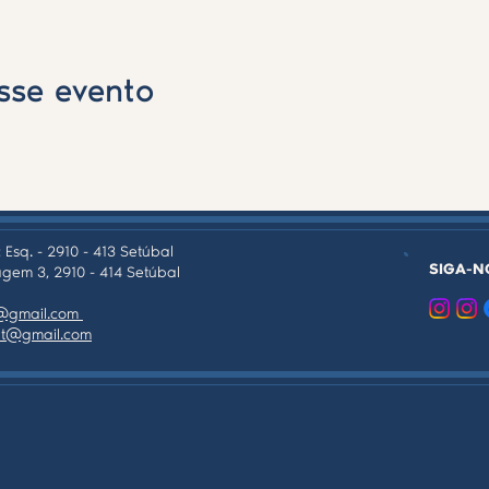
sse evento
 Esq. - 2910 - 413 Setúbal
SIGA-N
gem 3, 2910 - 414 Setúbal
as@gmail.com
tpt@gmail.com