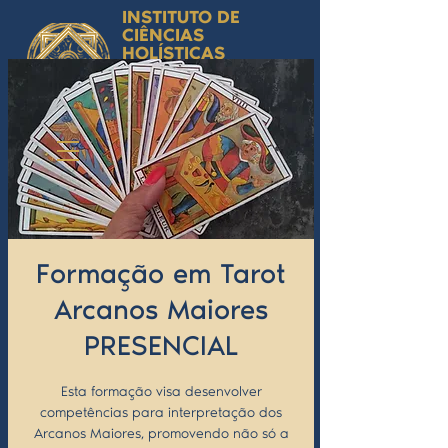
INSTITUTO DE
CIÊNCIAS
HOLÍSTICAS
Ciência Simbólica
Aplicada e
Desenvolvimento
Humano
by Isabel Valente Gomes
Formação em Tarot
Arcanos Maiores
PRESENCIAL
Esta formação visa desenvolver
competências para interpretação dos
Arcanos Maiores, promovendo não só a