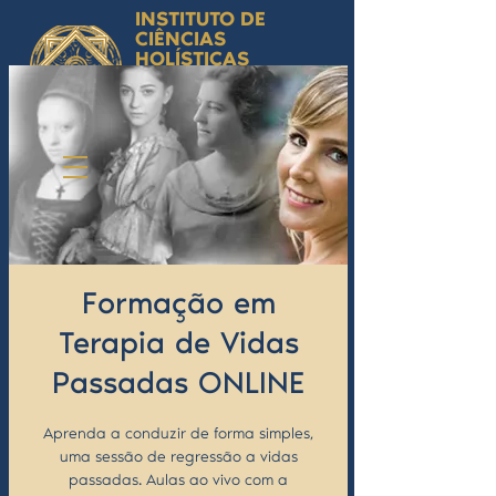
INSTITUTO DE
CIÊNCIAS
HOLÍSTICAS
Ciência Simbólica
Aplicada e
Desenvolvimento
Humano
by Isabel Valente Gomes
Formação em
Terapia de Vidas
Passadas ONLINE
Aprenda a conduzir de forma simples,
uma sessão de regressão a vidas
passadas. Aulas ao vivo com a