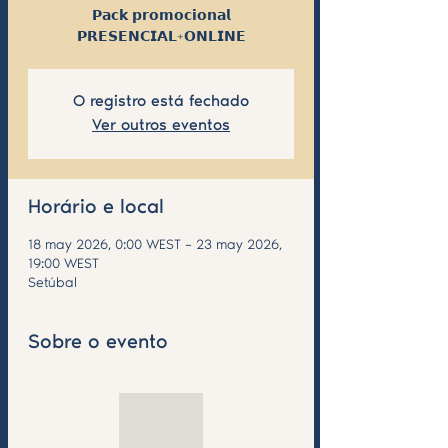
𝗣𝗮𝗰𝗸 𝗽𝗿𝗼𝗺𝗼𝗰𝗶𝗼𝗻𝗮𝗹
𝗣𝗥𝗘𝗦𝗘𝗡𝗖𝗜𝗔𝗟+𝗢𝗡𝗟𝗜𝗡𝗘
O registro está fechado
Ver outros eventos
Horário e local
18 may 2026, 0:00 WEST – 23 may 2026,
19:00 WEST
Setúbal
Sobre o evento