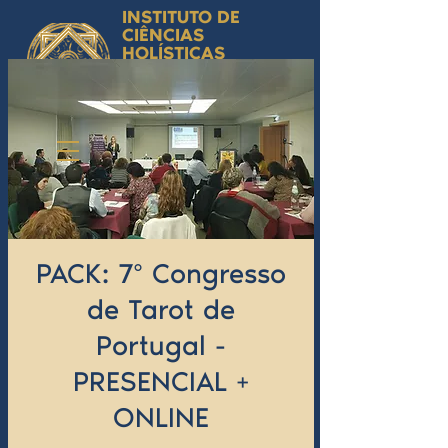
INSTITUTO DE
CIÊNCIAS
HOLÍSTICAS
Ciência Simbólica
Aplicada e
Desenvolvimento
Humano
by Isabel Valente Gomes
PACK: 7º Congresso
de Tarot de
Portugal -
PRESENCIAL +
ONLINE