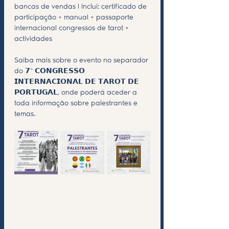
bancas de vendas I Inclui: certificado de 
participação + manual + passaporte 
internacional congressos de tarot + 
actividades
Saiba mais sobre o evento no separador 
do 𝟳º 𝗖𝗢𝗡𝗚𝗥𝗘𝗦𝗦𝗢 
𝗜𝗡𝗧𝗘𝗥𝗡𝗔𝗖𝗜𝗢𝗡𝗔𝗟 𝗗𝗘 𝗧𝗔𝗥𝗢𝗧 𝗗𝗘 
𝗣𝗢𝗥𝗧𝗨𝗚𝗔𝗟, onde poderá aceder a 
toda informação sobre palestrantes e 
temas.