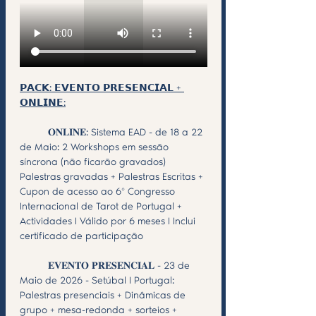
𝗣𝗔𝗖𝗞: 𝗘𝗩𝗘𝗡𝗧𝗢 𝗣𝗥𝗘𝗦𝗘𝗡𝗖𝗜𝗔𝗟 + 
𝗢𝗡𝗟𝗜𝗡𝗘:
	𝐎𝐍𝐋𝐈𝐍𝐄: Sistema EAD - de 18 a 22 
de Maio: 2 Workshops em sessão 
síncrona (não ficarão gravados) 
Palestras gravadas + Palestras Escritas + 
Cupon de acesso ao 6º Congresso 
Internacional de Tarot de Portugal + 
Actividades I Válido por 6 meses I Inclui 
certificado de participação
	𝐄𝐕𝐄𝐍𝐓𝐎 𝐏𝐑𝐄𝐒𝐄𝐍𝐂𝐈𝐀𝐋 - 23 de 
Maio de 2026 - Setúbal I Portugal: 
Palestras presenciais + Dinâmicas de 
grupo + mesa-redonda + sorteios + 