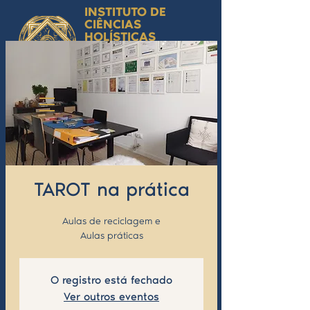
INSTITUTO DE
CIÊNCIAS
HOLÍSTICAS
Ciência Simbólica
Aplicada e
Desenvolvimento
Humano
by Isabel Valente Gomes
TAROT na prática
Aulas de reciclagem e
Aulas práticas
O registro está fechado
Ver outros eventos