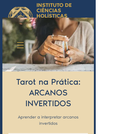
INSTITUTO DE
CIÊNCIAS
HOLÍSTICAS
Ciência Simbólica
Aplicada e
Desenvolvimento
Humano
by Isabel Valente Gomes
Tarot na Prática:
ARCANOS
INVERTIDOS
Aprender a interpretar arcanos
invertidos