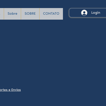
Login
A
Sobre
SOBRE
CONTATO
a
ortes e Envios