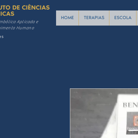
UTO DE CIÊNCIAS
ICAS
HOME
TERAPIAS
ESCOLA
mbólica Aplicada e
vimento Humano
es