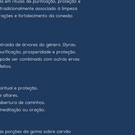
da em rituais de purificação, proteção e
é tradicionalmente associado à limpeza
rações e fortalecimento da conexão
xtraída de árvores do género
Styrax
.
purificação, prosperidade e proteção.
pode ser combinado com outras ervas
eitos.
ritual e proteção.
 altares.
abertura de caminhos.
 meditação ou oração.
s porções da goma sobre carvão