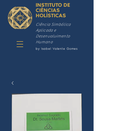
INSTITUTO DE
CIÊNCIAS
HOLÍSTICAS
Ciência Simbólica
Aplicada e
Desenvolvimento
Humano
by Isabel Valente Gomes