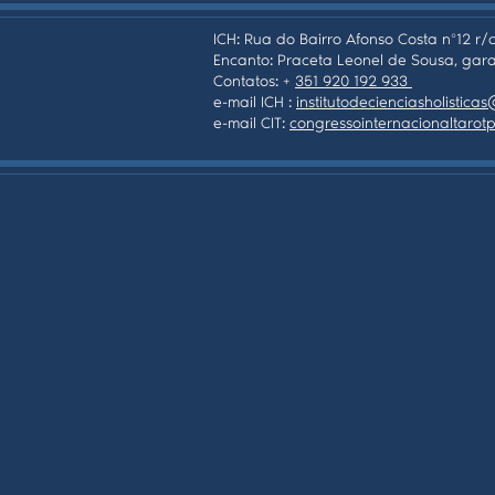
ICH: Rua do Bairro Afonso Costa nº12 r/c
Encanto: Praceta Leonel de Sousa, gara
Contatos: +
351 920 192 933
e-mail ICH :
institutodecienciasholistic
e-mail CIT:
congressointernacionaltaro