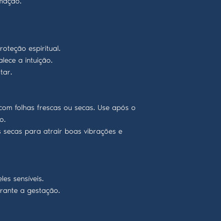
mação.
oteção espiritual.
lece a intuição.
tar.
om folhas frescas ou secas. Use após o
o.
 secas para atrair boas vibrações e
es sensíveis.
urante a gestação.