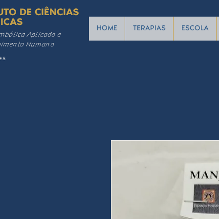
UTO DE CIÊNCIAS
ICAS
HOME
TERAPIAS
ESCOLA
mbólica Aplicada e
vimento Humano
es