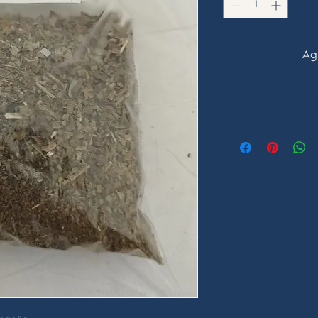
Agr
Politica de devoluç
Não se aceita devol
ou danificados.
Contacte-nos