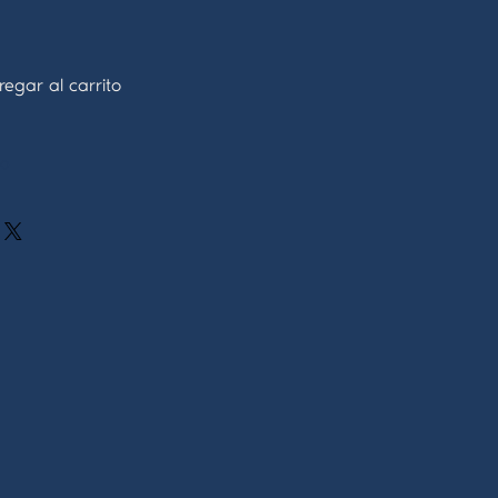
egar al carrito
ão
ução dos produtos quando abertos