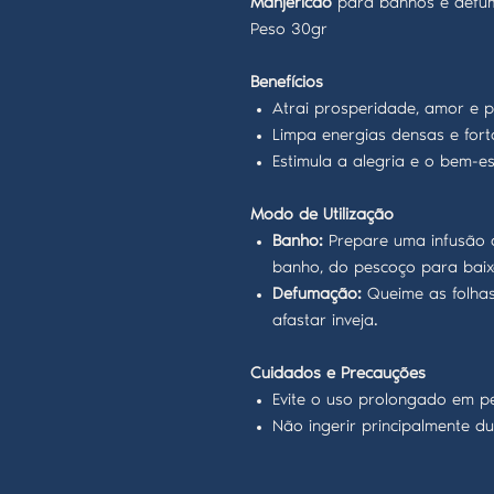
Manjericão
para banhos e defu
Peso 30gr
Benefícios
Atrai prosperidade, amor e pr
Limpa energias densas e forta
Estimula a alegria e o bem-es
Modo de Utilização
Banho:
Prepare uma infusão c
banho, do pescoço para baix
Defumação:
Queime as folhas
afastar inveja.
Cuidados e Precauções
Evite o uso prolongado em pel
Não ingerir principalmente d