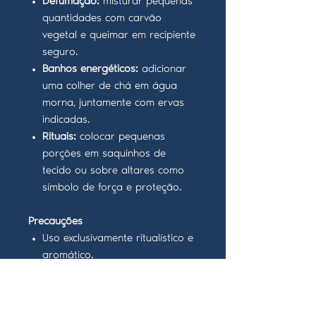
Defumação:
misturar pequenas
quantidades com carvão
vegetal e queimar em recipiente
seguro.
Banhos energéticos:
adicionar
uma colher de chá em água
morna, juntamente com ervas
indicadas.
Rituais:
colocar pequenas
porções em saquinhos de
tecido ou sobre altares como
símbolo de força e proteção.
Precauções
Uso exclusivamente ritualístico e
aromático.
Não ingerir.
Evitar contacto com olhos e
mucosas.