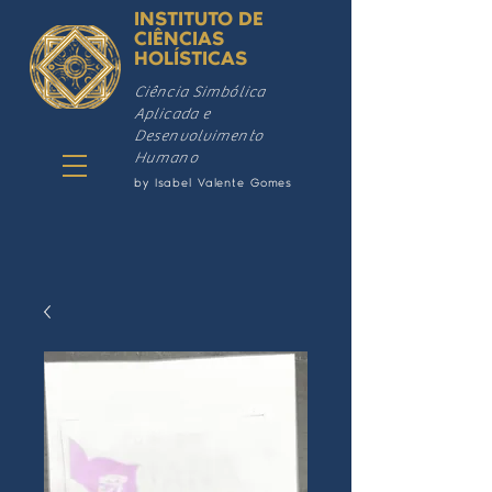
INSTITUTO DE
CIÊNCIAS
HOLÍSTICAS
Ciência Simbólica
Aplicada e
Desenvolvimento
Humano
by Isabel Valente Gomes