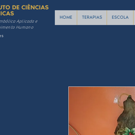
UTO DE CIÊNCIAS
ICAS
HOME
TERAPIAS
ESCOLA
mbólica Aplicada e
vimento Humano
es