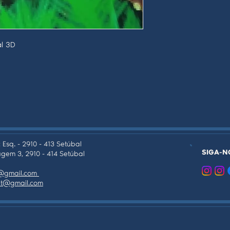
al 3D
 Esq. - 2910 - 413 Setúbal
SIGA-N
gem 3, 2910 - 414 Setúbal
as@gmail.com
tpt@gmail.com