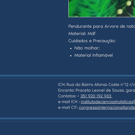
Pendurante para Arvore de nat
Material: Mdf
Cuidados e Precaução:
Não molhar;
Material Inflamável
ICH: Rua do Bairro Afonso Costa nº12 r/c
Encanto: Praceta Leonel de Sousa, gara
Contatos: +
351 920 192 933
e-mail ICH :
institutodecienciasholistic
e-mail CIT:
congressointernacionaltaro