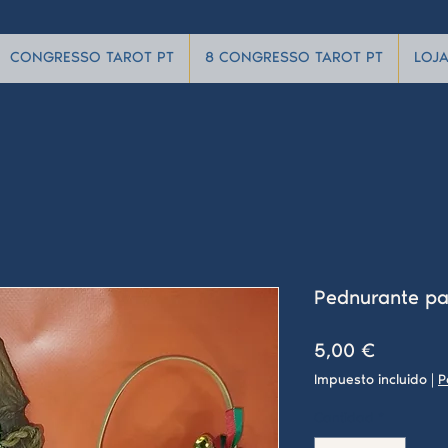
CONGRESSO TAROT PT
8 CONGRESSO TAROT PT
LOJ
Pednurante pa
Precio
5,00 €
Impuesto incluido
|
P
Cantidad
*