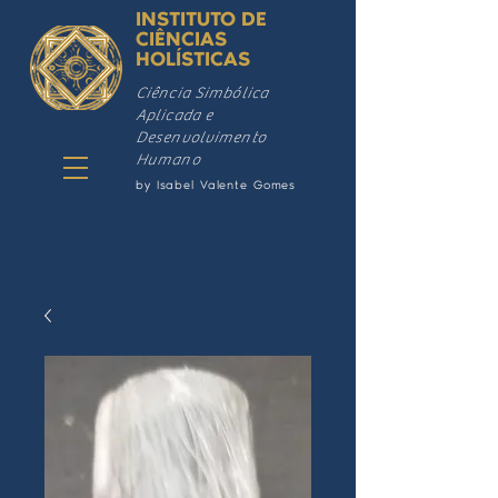
INSTITUTO DE
CIÊNCIAS
HOLÍSTICAS
Ciência Simbólica
Aplicada e
Desenvolvimento
Humano
by Isabel Valente Gomes