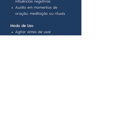
influências negativas
Auxílio em momentos de
oração, meditação ou rituais
Modo de Uso
Agitar antes de usar
Pulverizar 3 vezes no ambiente,
preferencialmente nos cantos e
portas
Durante a aplicação, mentalizar
intenções positivas ou rezar
conforme sua fé
Advertências
Uso externo e ambiental
Não ingerir nem aplicar sobre
pele ou olhos
Manter fora do alcance de
crianças