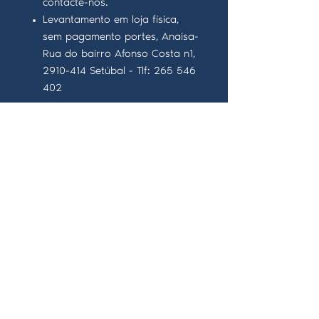
contacte-nos.
Levantamento em loja física,
sem pagamento portes, Anaisa-
Rua do bairro Afonso Costa n1,
2910-414 Setúbal - Tlf: 265 546
402
ICH: Rua do Bairro Afonso Costa nº12 r/c Esq. -
2910 - 413
Setúbal
Encanto: Praceta Leonel de Sousa, garagem 3,
2910 - 414
Setúbal
Contatos: +
351 920 192 933
e-mail ICH :
institutodecienciasholisticas@gmail.com
e-mail CIT:
congressointernacionaltarotpt@gmail.com
SIGA-NOS