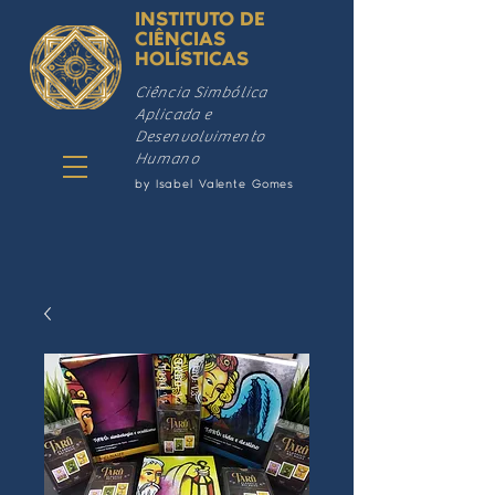
INSTITUTO DE
CIÊNCIAS
HOLÍSTICAS
Ciência Simbólica
Aplicada e
Desenvolvimento
Humano
by Isabel Valente Gomes