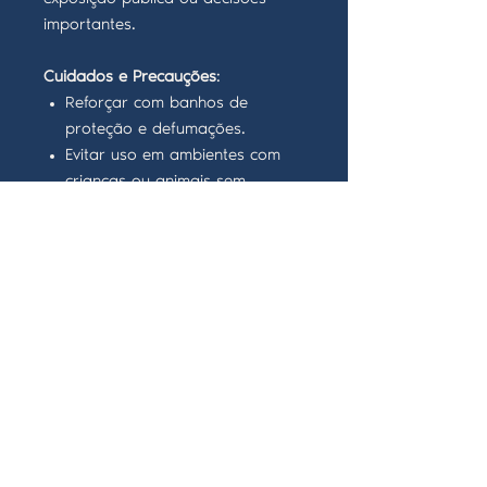
importantes.
Cuidados e Precauções
:
Reforçar com banhos de
proteção e defumações.
Evitar uso em ambientes com
crianças ou animais sem
supervisão.
Manter longe de objetos
inflamáveis.
Não deixar acesa sem
supervisão.
Usar suporte resistente ao
calor.