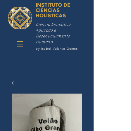
INSTITUTO DE
CIÊNCIAS
HOLÍSTICAS
Ciência Simbólica
Aplicada e
Desenvolvimento
Humano
by Isabel Valente Gomes