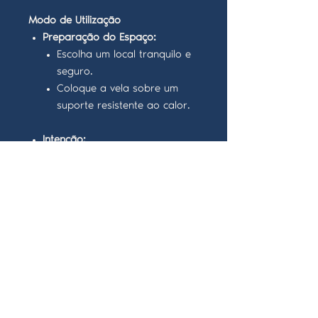
Modo de Utilização
Preparação do Espaço:
Escolha um local tranquilo e
seguro.
Coloque a vela sobre um
suporte resistente ao calor.
Intenção:
Segure a vela antes de
acender e mentalize as sete
forças espirituais a
envolverem a sua vida.
Pode recitar a oração
abaixo para reforçar a
intenção.
Acendimento:
Acenda a vela com cuidado,
mantendo a intenção clara.