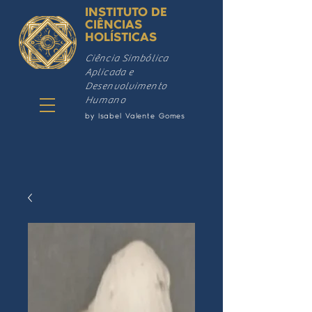
INSTITUTO DE
CIÊNCIAS
HOLÍSTICAS
Ciência Simbólica
Aplicada e
Desenvolvimento
Humano
by Isabel Valente Gomes