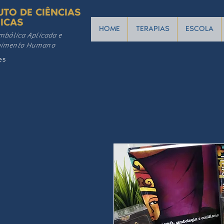
UTO DE CIÊNCIAS
ICAS
HOME
TERAPIAS
ESCOLA
mbólica Aplicada e
vimento Humano
es