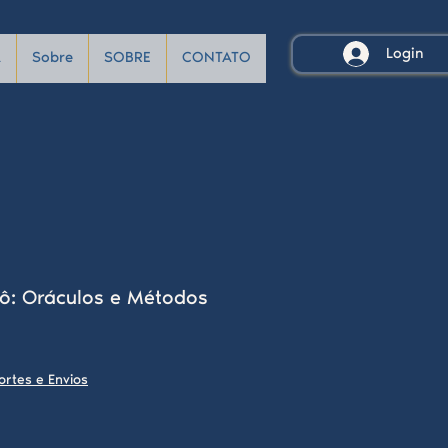
Login
A
Sobre
SOBRE
CONTATO
rô: Oráculos e Métodos
ortes e Envios