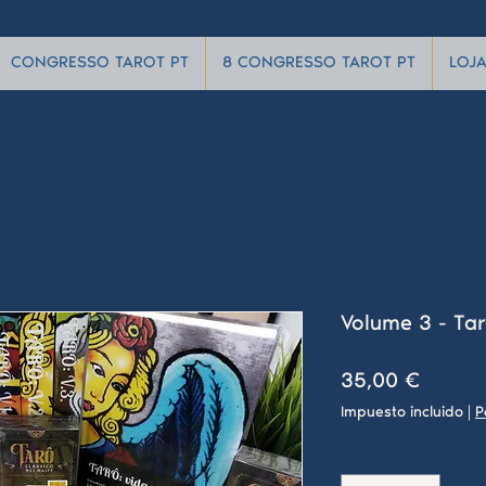
CONGRESSO TAROT PT
8 CONGRESSO TAROT PT
LOJ
Volume 3 - Ta
Precio
35,00 €
Impuesto incluido
|
P
Cantidad
*