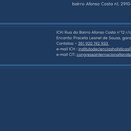
bairro Afonso Costa n1, 2910
ICH: Rua do Bairro Afonso Costa nº12 r/c
Encanto: Praceta Leonel de Sousa, gara
Contatos: +
351 920 192 933
e-mail ICH :
institutodecienciasholistic
e-mail CIT:
congressointernacionaltaro